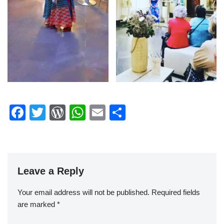
F
T
W
W
E
S
a
wi
or
h
m
h
c
tt
d
at
ail
ar
e
er
Pr
s
e
Leave a Reply
b
e
A
o
ss
p
Your email address will not be published.
Required fields
o
p
are marked
*