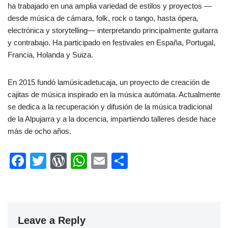
ha trabajado en una amplia variedad de estilos y proyectos —
desde música de cámara, folk, rock o tango, hasta ópera,
electrónica y storytelling— interpretando principalmente guitarra
y contrabajo. Ha participado en festivales en España, Portugal,
Francia, Holanda y Suiza.
En 2015 fundó lamúsicadetucaja, un proyecto de creación de
cajitas de música inspirado en la música autómata. Actualmente
se dedica a la recuperación y difusión de la música tradicional
de la Alpujarra y a la docencia, impartiendo talleres desde hace
más de ocho años.
F
T
W
W
E
S
a
wi
or
h
m
h
c
tt
d
at
ail
ar
e
er
Pr
s
e
Leave a Reply
b
e
A