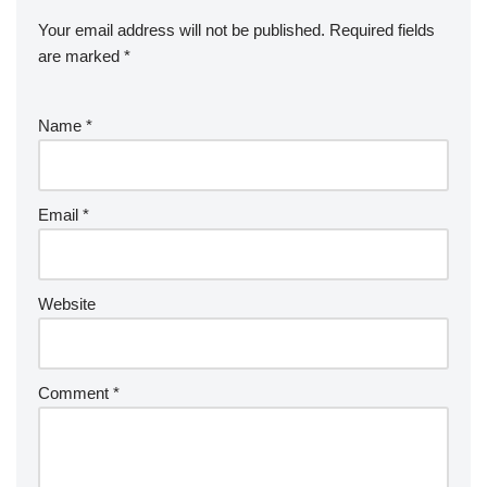
o
ss
p
Your email address will not be published.
Required fields
o
p
are marked
*
k
Name
*
Email
*
Website
Comment
*